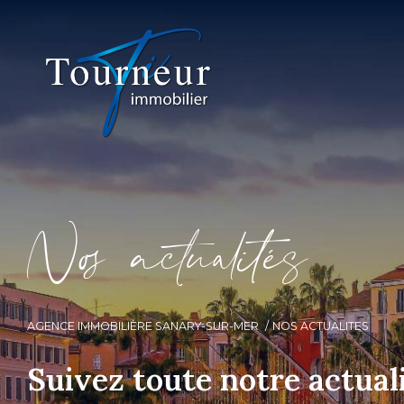
N
o
a
c
t
u
a
i
é
s
AGENCE IMMOBILIÈRE SANARY-SUR-MER
NOS ACTUALITES
Suivez toute notre actual