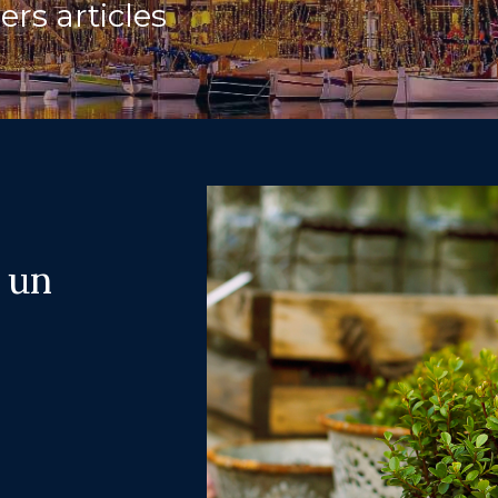
ers articles
:
 un