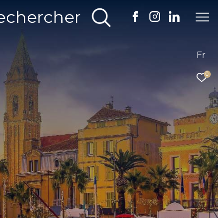
echercher
Fr
0