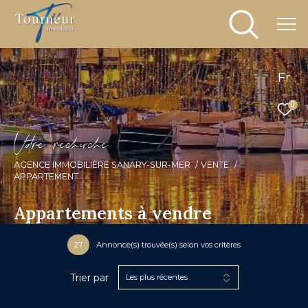
Fr
0
V
o
r
e
r
e
c
e
c
e
AGENCE IMMOBILIÈRE SANARY-SUR-MER
VENTE
APPARTEMENT
Appartements à vendre
27
Annonce(s) trouvée(s) selon vos critères
Trier par
Les plus récentes