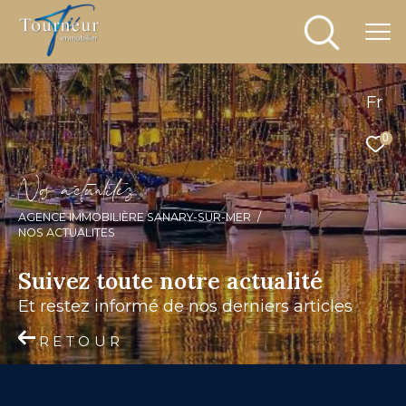
Fr
0
N
o
a
c
t
u
a
i
é
s
AGENCE IMMOBILIÈRE SANARY-SUR-MER
NOS ACTUALITES
Suivez toute notre actualité
et restez informé de nos derniers articles
RETOUR