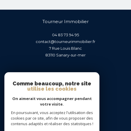
Tourneur Immobilier
04 83 73 94 95
contact@tourneurimmobilier.fr
7 Rue Louis Blanc
83110
sanary-sur-mer
Nous suivre sur
Comme beaucoup, notre site
utilise les cookies
On aimerait vous accompagner pendant
votre visite.
En poursuivant, vous acceptez l'utilisation des
Adhérents
cookies par ce site, afin de vous proposer des
contenus adaptés et réaliser des statistiques !