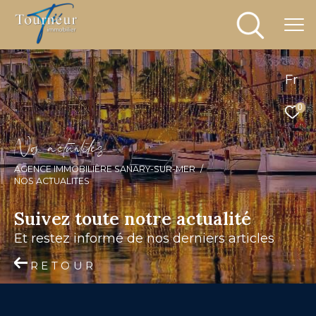
Fr
0
N
o
a
c
t
u
a
i
é
s
AGENCE IMMOBILIÈRE SANARY-SUR-MER
NOS ACTUALITES
Suivez toute notre actualité
et restez informé de nos derniers articles
RETOUR