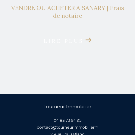
VENDRE OU ACHETER A SANARY | Frais
de notaire
LIRE PLUS
Tourneur Immobilier
04 83 73 94 95
contact@tourneurimmobilier.fr
7 Rue Louis Blanc