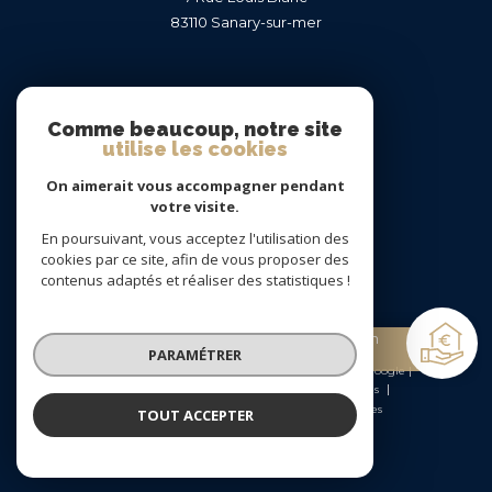
83110
sanary-sur-mer
Nous suivre sur
Comme beaucoup, notre site
utilise les cookies
On aimerait vous accompagner pendant
votre visite.
En poursuivant, vous acceptez l'utilisation des
Adhérents
cookies par ce site, afin de vous proposer des
contenus adaptés et réaliser des statistiques !
Estimation
PARAMÉTRER
gratuite
© 2026 | Tous droits réservés | Traduction powered by Google |
Nos honoraires
Plan du site
Mentions légales
Admin
Nos liens
Politique RGPD
Cookies
TOUT ACCEPTER