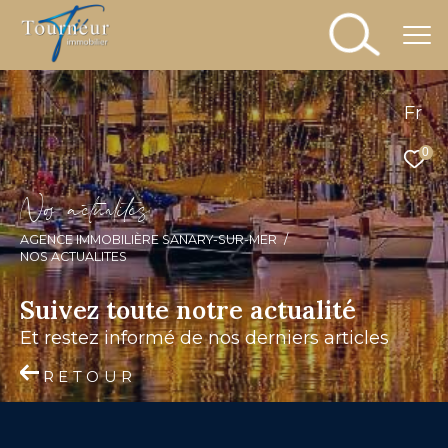
Fr
0
N
o
a
c
t
u
a
i
é
s
AGENCE IMMOBILIÈRE SANARY-SUR-MER
NOS ACTUALITES
Suivez toute notre actualité
et restez informé de nos derniers articles
RETOUR