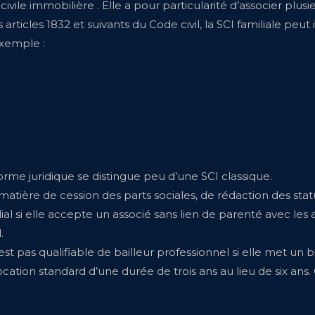
civile immobilière . Elle a pour particularité d’associer plu
icles 1832 et suivants du Code civil, la SCI familiale peut 
exemple :
forme juridique se distingue peu d’une SCI classique.
tière de cession des parts sociales, de rédaction des statu
 si elle accepte un associé sans lien de parenté avec les a
.
n’est pas qualifiable de bailleur professionnel si elle met un 
location standard d’une durée de trois ans au lieu de six an