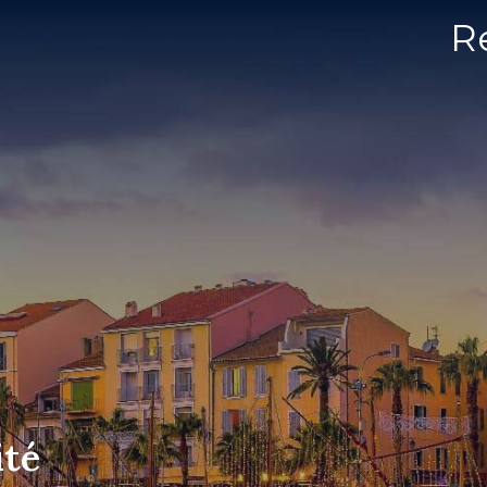
R
ité