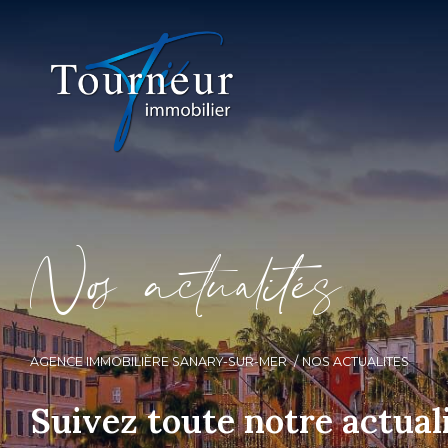
N
o
a
c
t
u
a
i
é
s
AGENCE IMMOBILIÈRE SANARY-SUR-MER
NOS ACTUALITES
Suivez toute notre actual