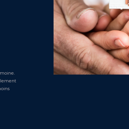
imoine.
èglement
moins