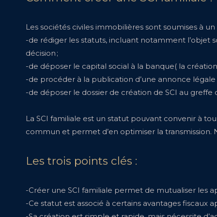
Les sociétés civiles immobilières sont soumises à u
-de rédiger les statuts, incluant notamment l’objet soc
décision ;
-de déposer le capital social à la banque( la créatio
-de procéder à la publication d’une annonce légale au
-de déposer le dossier de création de SCI au greff
La SCI familiale est un statut pouvant convenir à to
commun et permet d’en optimiser la transmission. N
Les trois points clés :
-Créer une SCI familiale permet de mutualiser les a
-Ce statut est associé à certains avantages fiscaux 
-Sa création est simple et rapide, mais nécessite d’a