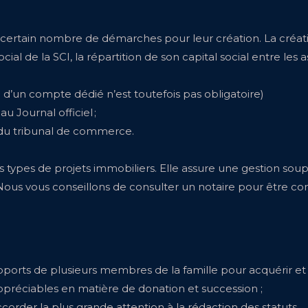
n certain nombre de démarches pour leur création. La créat
ial de la SCI, la répartition de son capital social entre les 
n d’un compte dédié n’est toutefois pas obligatoire)
 Journal officiel ;
e du tribunal de commerce.
us types de projets immobiliers. Elle assure une gestion so
ous vous conseillons de consulter un notaire pour être co
pports de plusieurs membres de la famille pour acquérir et
appréciables en matière de donation et succession ;
ccorder la plus grande attention à la rédaction des statuts.