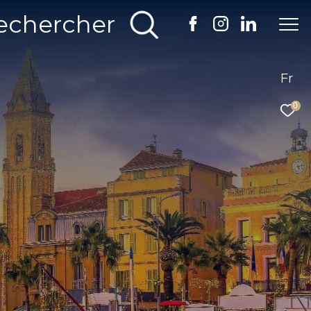
echercher
Fr
0