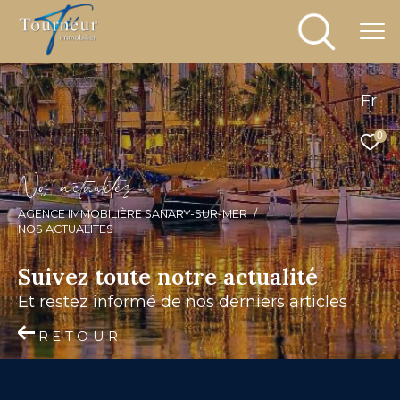
Fr
0
N
o
a
c
t
u
a
i
é
s
AGENCE IMMOBILIÈRE SANARY-SUR-MER
NOS ACTUALITES
Suivez toute notre actualité
et restez informé de nos derniers articles
RETOUR