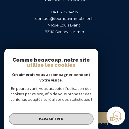
04 83 73 94 95
contact@tourneurimmobilier.fr
7 Rue Louis Blanc
83110
sanary-sur-mer
Nous suivre sur
Comme beaucoup, notre site
utilise les cookies
On aimerait vous accompagner pendant
votre visite.
En poursuivant, vous acceptez l'utilisation des
Adhérents
cookies par ce site, afin de vous proposer des
contenus adaptés et réaliser des statistiques !
Estimation
PARAMÉTRER
gratuite
© 2026 | Tous droits réservés | Traduction powered by Google |
Nos honoraires
Plan du site
Mentions légales