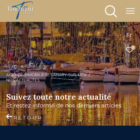
Fr
0
N
o
a
c
t
u
a
i
é
s
AGENCE IMMOBILIÈRE SANARY-SUR-MER
NOS ACTUALITES
Suivez toute notre actualité
et restez informé de nos derniers articles
RETOUR