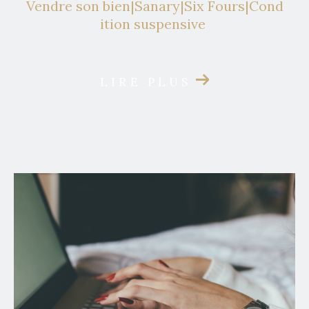
Vendre son bien|Sanary|Six Fours|Cond
ition suspensive
LIRE PLUS