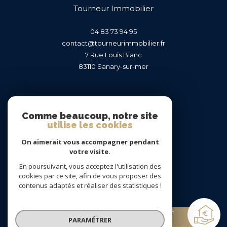
Tourneur Immobilier
04 83 73 94 95
contact@tourneurimmobilier.fr
7 Rue Louis Blanc
83110
sanary-sur-mer
Nous suivre sur
Comme beaucoup, notre site
utilise les cookies
On aimerait vous accompagner pendant
votre visite.
En poursuivant, vous acceptez l'utilisation des
Adhérents
cookies par ce site, afin de vous proposer des
contenus adaptés et réaliser des statistiques !
Estimation
PARAMÉTRER
gratuite