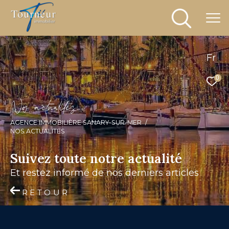
Fr
0
N
o
a
c
t
u
a
i
é
s
AGENCE IMMOBILIÈRE SANARY-SUR-MER
NOS ACTUALITES
Suivez toute notre actualité
et restez informé de nos derniers articles
RETOUR