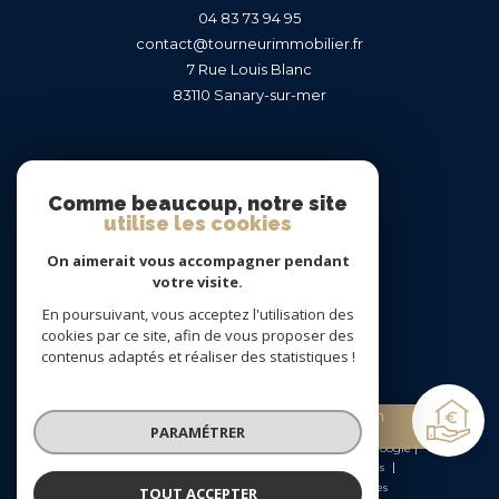
04 83 73 94 95
contact@tourneurimmobilier.fr
7 Rue Louis Blanc
83110
sanary-sur-mer
Nous suivre sur
Comme beaucoup, notre site
utilise les cookies
On aimerait vous accompagner pendant
votre visite.
En poursuivant, vous acceptez l'utilisation des
Adhérents
cookies par ce site, afin de vous proposer des
contenus adaptés et réaliser des statistiques !
Estimation
PARAMÉTRER
gratuite
© 2026 | Tous droits réservés | Traduction powered by Google |
Nos honoraires
Plan du site
Mentions légales
Admin
Nos liens
Politique RGPD
Cookies
TOUT ACCEPTER