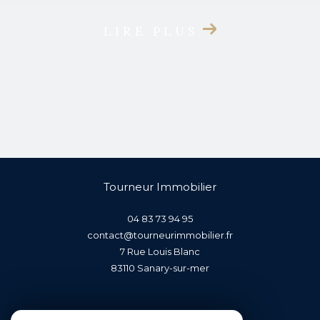
LIRE PLUS
Tourneur Immobilier
04 83 73 94 95
contact@tourneurimmobilier.fr
7 Rue Louis Blanc
83110
sanary-sur-mer
Nous suivre sur