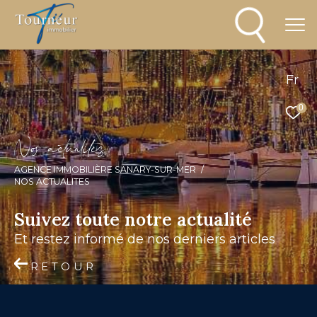
Fr
0
N
o
a
c
t
u
a
i
é
s
AGENCE IMMOBILIÈRE SANARY-SUR-MER
NOS ACTUALITES
Suivez toute notre actualité
et restez informé de nos derniers articles
RETOUR