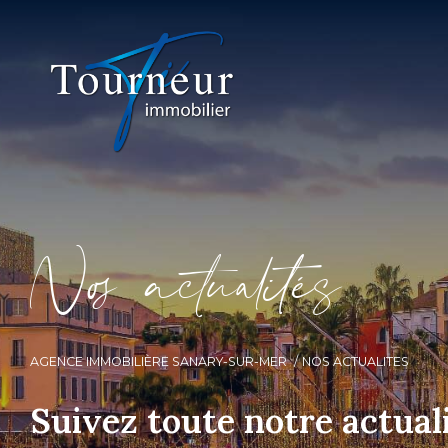
N
o
a
c
t
u
a
i
é
s
AGENCE IMMOBILIÈRE SANARY-SUR-MER
NOS ACTUALITES
Suivez toute notre actual