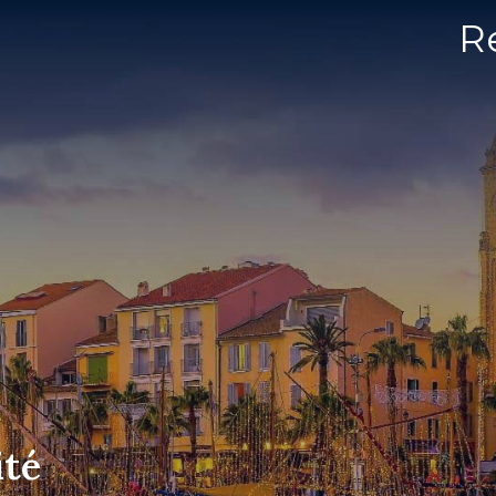
R
ité