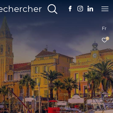
echercher
Fr
0