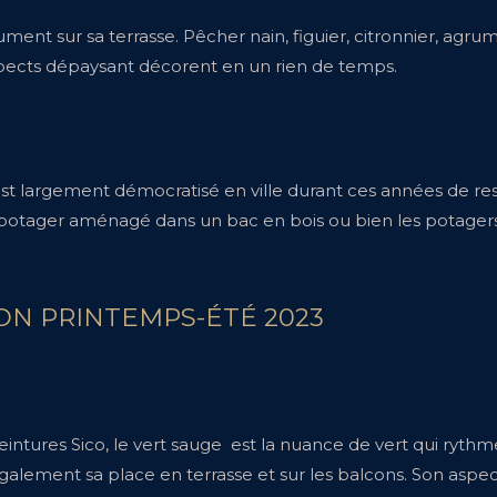
lument sur sa terrasse. Pêcher nain, figuier, citronnier, agr
pects dépaysant décorent en un rien de temps.
’est largement démocratisé en ville durant ces années de re
i-potager aménagé dans un bac en bois ou bien les potagers 
SON PRINTEMPS-ÉTÉ 2023
intures Sico, le vert sauge est la nuance de vert qui ryth
ement sa place en terrasse et sur les balcons. Son aspect na