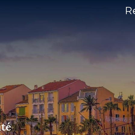
R
ité