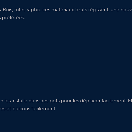
ois, rotin, raphia, ces matériaux bruts régissent, une nouvel
s préférées.
 On les installe dans des pots pour les déplacer facilement. E
sses et balcons facilement.