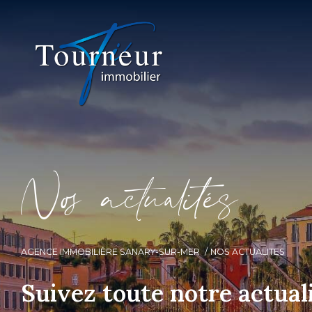
N
o
a
c
t
u
a
i
é
s
AGENCE IMMOBILIÈRE SANARY-SUR-MER
NOS ACTUALITES
Suivez toute notre actual