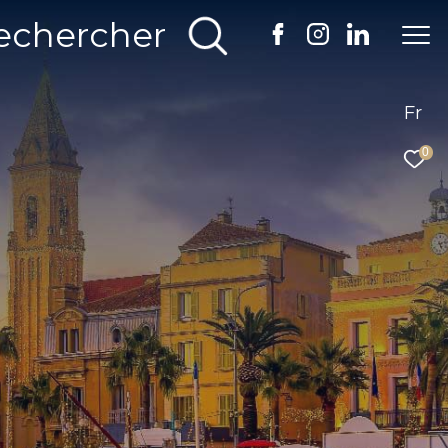
echercher
Fr
0