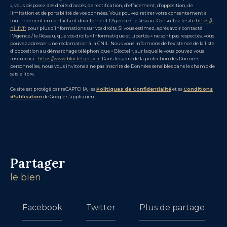
», vous disposez des droits d’accès, de rectification, d’effacement, d’opposition, de
limitation et de portabilité de vos données. Vous pouvez retirer votre consentement à
tout moment en contactant directement l’Agence / Le Réseau. Consultez le site
https://c
nil.fr/fr
pour plus d’informations sur vos droits. Si vous estimez, après avoir contacté
l'Agence / le Réseau, que vos droits « Informatique et Libertés » ne sont pas respectés, vous
pouvez adresser une réclamation à la CNIL. Nous vous informons de l’existence de la liste
d'opposition au démarchage téléphonique « Bloctel », sur laquelle vous pouvez vous
inscrire ici :
https://www.bloctel.gouv.fr
. Dans le cadre de la protection des Données
personnelles, nous vous invitons à ne pas inscrire de Données sensibles dans le champ de
saisie libre.
Ce site est protégé par reCAPTCHA, les
Politiques de Confidentialité
et es
Conditions
d'utilisation
de Google s'appliquent.
partager
le bien
Facebook
Twitter
Plus de partage