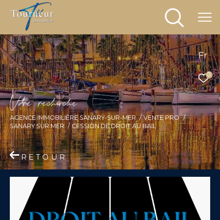
Fr
0
V
o
r
e
r
e
c
e
c
e
AGENCE IMMOBILIÈRE SANARY-SUR-MER
VENTE PRO
SANARY SUR MER
CESSION DE DROIT AU BAIL
RETOUR