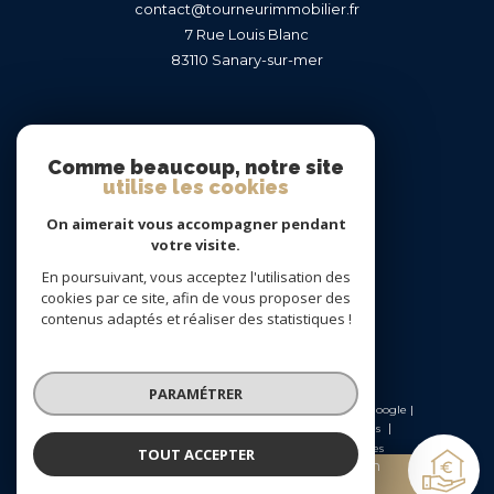
contact@tourneurimmobilier.fr
7 Rue Louis Blanc
83110
sanary-sur-mer
Nous suivre sur
Comme beaucoup, notre site
utilise les cookies
On aimerait vous accompagner pendant
votre visite.
En poursuivant, vous acceptez l'utilisation des
Adhérents
cookies par ce site, afin de vous proposer des
contenus adaptés et réaliser des statistiques !
PARAMÉTRER
© 2026 | Tous droits réservés | Traduction powered by Google |
Nos honoraires
Plan du site
Mentions légales
Admin
Nos liens
Politique RGPD
Cookies
TOUT ACCEPTER
Estimation
gratuite