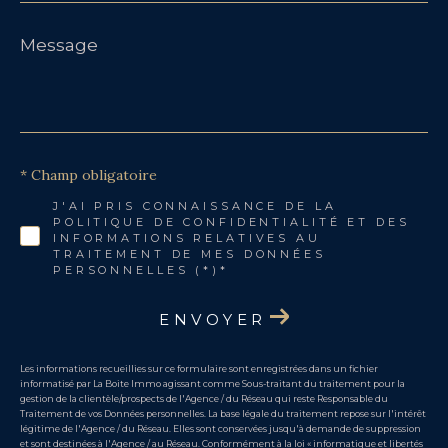
Message
*
* Champ obligatoire
J'AI PRIS CONNAISSANCE DE LA
POLITIQUE DE CONFIDENTIALITÉ ET DES
INFORMATIONS RELATIVES AU
TRAITEMENT DE MES DONNÉES
PERSONNELLES (*)*
ENVOYER
Les informations recueillies sur ce formulaire sont enregistrées dans un fichier
informatisé par La Boite Immo agissant comme Sous-traitant du traitement pour la
gestion de la clientèle/prospects de l'Agence / du Réseau qui reste Responsable du
Traitement de vos Données personnelles. La base légale du traitement repose sur l'intérêt
légitime de l'Agence / du Réseau. Elles sont conservées jusqu'à demande de suppression
et sont destinées à l'Agence / au Réseau. Conformément à la loi « informatique et libertés