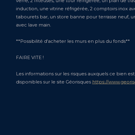
verre, 2 friteuses, une tour refrigérée, un plan de tra
induction, une vitrine réfrigérée, 2 comptoirs inox a
tabourets bar, un store banne pour terrasse neuf, 
avec lave main.
**Possibilité d'acheter les murs en plus du fonds**
FAIRE VITE !
Les informations sur les risques auxquels ce bien es
disponibles sur le site Géorisques
https://www.georis