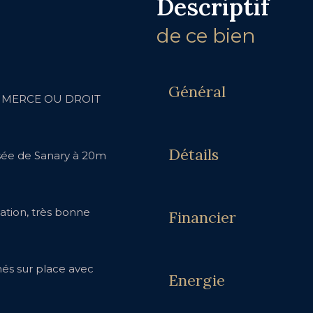
descriptif
de ce bien
Général
OMMERCE OU DROIT
Détails
risée de Sanary à 20m
tation, très bonne
Financier
inés sur place avec
Energie