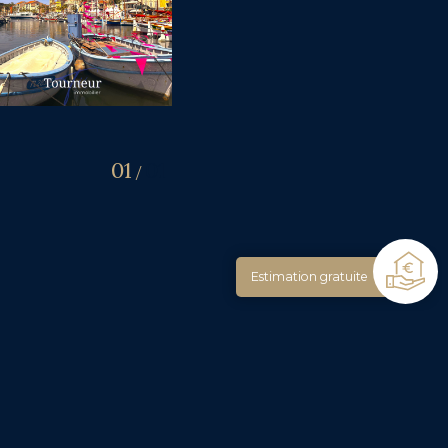
01
01
/
Estimation gratuite