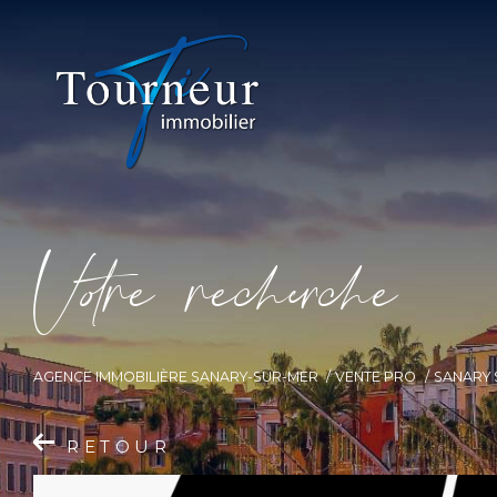
V
o
r
e
r
e
c
e
c
e
AGENCE IMMOBILIÈRE SANARY-SUR-MER
VENTE PRO
SANARY 
RETOUR