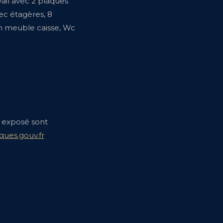
vail avec 2 plaques
vec étagères, 8
un meuble caisse, Wc
t exposé sont
ques.gouv.fr