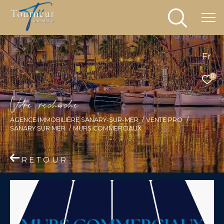
Fr
0
V
o
r
e
r
e
c
e
c
e
AGENCE IMMOBILIÈRE SANARY-SUR-MER
VENTE PRO
SANARY SUR MER
MURS COMMERCIAUX
RETOUR