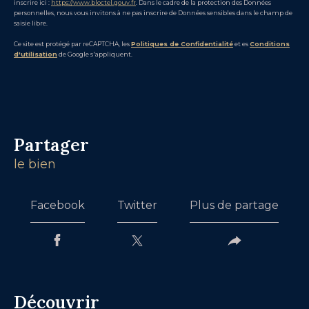
inscrire ici :
https://www.bloctel.gouv.fr
. Dans le cadre de la protection des Données
personnelles, nous vous invitons à ne pas inscrire de Données sensibles dans le champ de
saisie libre.
Ce site est protégé par reCAPTCHA, les
Politiques de Confidentialité
et es
Conditions
d'utilisation
de Google s'appliquent.
partager
le bien
Facebook
Twitter
Plus de partage
découvrir