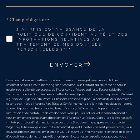
* Champ obligatoire
J'AI PRIS CONNAISSANCE DE LA
POLITIQUE DE CONFIDENTIALITÉ ET DES
INFORMATIONS RELATIVES AU
TRAITEMENT DE MES DONNÉES
PERSONNELLES (*)*
ENVOYER
Les informations recueillies sur ce formulaire sont enregistrées dans un fichier
informatisé par La Boite Immo agissant comme Sous-traitant du traitement pour la
gestion de la clientèle/prospects de l'Agence / du Réseau qui reste Responsable du
Traitement de vos Données personnelles. La base légale du traitement repose sur l'intérêt
légitime de l'Agence / du Réseau. Elles sont conservées jusqu'à demande de suppression
et sont destinées à l'Agence / au Réseau. Conformément à la loi « informatique et libertés
», vous disposez des droits d’accès, de rectification, d’effacement, d’opposition, de
limitation et de portabilité de vos données. Vous pouvez retirer votre consentement à
tout moment en contactant directement l’Agence / Le Réseau. Consultez le site
https://c
nil.fr/fr
pour plus d’informations sur vos droits. Si vous estimez, après avoir contacté
l'Agence / le Réseau, que vos droits « Informatique et Libertés » ne sont pas respectés, vous
pouvez adresser une réclamation à la CNIL. Nous vous informons de l’existence de la liste
d'opposition au démarchage téléphonique « Bloctel », sur laquelle vous pouvez vous