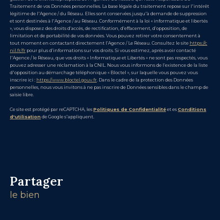
Traitement de vos Données personnelles. La base légale du traitement repose sur l'intérêt
légitime de l'Agence / du Réseau. Elles sont conservées jusqu'à demande de suppression
et sont destinées à l'Agence / au Réseau. Conformément à la loi « informatique et libertés
», vous disposez des droits d’accès, de rectification, d’effacement, d’opposition, de
limitation et de portabilité de vos données. Vous pouvez retirer votre consentement à
tout moment en contactant directement l’Agence / Le Réseau. Consultez le site
https://c
nil.fr/fr
pour plus d’informations sur vos droits. Si vous estimez, après avoir contacté
l'Agence / le Réseau, que vos droits « Informatique et Libertés » ne sont pas respectés, vous
pouvez adresser une réclamation à la CNIL. Nous vous informons de l’existence de la liste
d'opposition au démarchage téléphonique « Bloctel », sur laquelle vous pouvez vous
inscrire ici :
https://www.bloctel.gouv.fr
. Dans le cadre de la protection des Données
personnelles, nous vous invitons à ne pas inscrire de Données sensibles dans le champ de
saisie libre.
Ce site est protégé par reCAPTCHA, les
Politiques de Confidentialité
et es
Conditions
d'utilisation
de Google s'appliquent.
partager
le bien