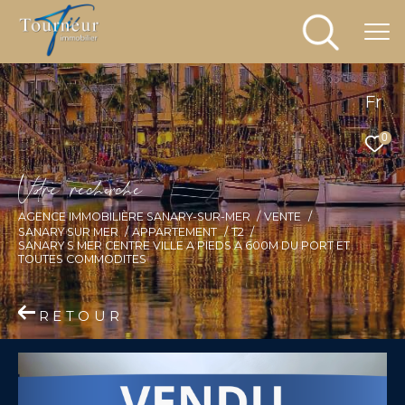
Fr
0
V
o
r
e
r
e
c
e
c
e
AGENCE IMMOBILIÈRE SANARY-SUR-MER
VENTE
SANARY SUR MER
APPARTEMENT
T2
SANARY S MER CENTRE VILLE A PIEDS A 600M DU PORT ET
TOUTES COMMODITES
RETOUR