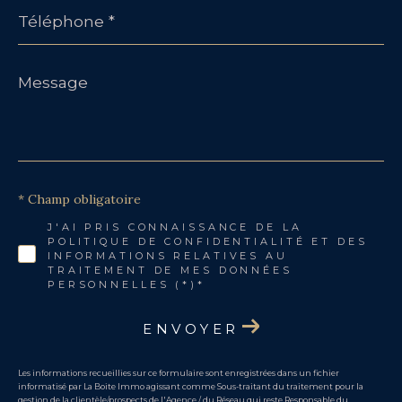
Téléphone
*
Message
*
* Champ obligatoire
J'AI PRIS CONNAISSANCE DE LA
POLITIQUE DE CONFIDENTIALITÉ ET DES
INFORMATIONS RELATIVES AU
TRAITEMENT DE MES DONNÉES
PERSONNELLES (*)*
ENVOYER
Les informations recueillies sur ce formulaire sont enregistrées dans un fichier
informatisé par La Boite Immo agissant comme Sous-traitant du traitement pour la
gestion de la clientèle/prospects de l'Agence / du Réseau qui reste Responsable du