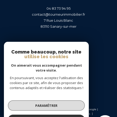
04 83 73 94 95
contact@tourneurimmobilier.fr
7 Rue Louis Blanc
83110
sanary-sur-mer
Nous suivre sur
Comme beaucoup, notre site
utilise les cookies
On aimerait vous accompagner pendant
votre visite.
En poursuivant, vous acceptez l'utilisation des
Adhérents
cookies par ce site, afin de vous proposer des
contenus adaptés et réaliser des statistiques !
PARAMÉTRER
© 2026 | Tous droits réservés | Traduction powered by Google |
Nos honoraires
Plan du site
Mentions légales