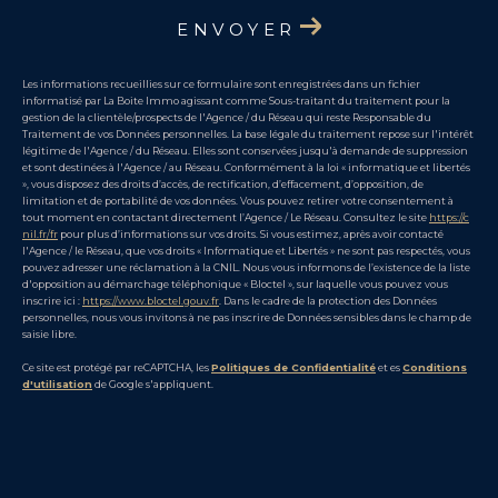
ENVOYER
Les informations recueillies sur ce formulaire sont enregistrées dans un fichier
informatisé par La Boite Immo agissant comme Sous-traitant du traitement pour la
gestion de la clientèle/prospects de l'Agence / du Réseau qui reste Responsable du
Traitement de vos Données personnelles. La base légale du traitement repose sur l'intérêt
légitime de l'Agence / du Réseau. Elles sont conservées jusqu'à demande de suppression
et sont destinées à l'Agence / au Réseau. Conformément à la loi « informatique et libertés
», vous disposez des droits d’accès, de rectification, d’effacement, d’opposition, de
limitation et de portabilité de vos données. Vous pouvez retirer votre consentement à
tout moment en contactant directement l’Agence / Le Réseau. Consultez le site
https://c
nil.fr/fr
pour plus d’informations sur vos droits. Si vous estimez, après avoir contacté
l'Agence / le Réseau, que vos droits « Informatique et Libertés » ne sont pas respectés, vous
pouvez adresser une réclamation à la CNIL. Nous vous informons de l’existence de la liste
d'opposition au démarchage téléphonique « Bloctel », sur laquelle vous pouvez vous
inscrire ici :
https://www.bloctel.gouv.fr
. Dans le cadre de la protection des Données
personnelles, nous vous invitons à ne pas inscrire de Données sensibles dans le champ de
saisie libre.
Ce site est protégé par reCAPTCHA, les
Politiques de Confidentialité
et es
Conditions
d'utilisation
de Google s'appliquent.