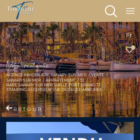
Fr
0
V
o
r
e
r
e
c
e
c
e
AGENCE IMMOBILIÈRE SANARY-SUR-MER
VENTE
SANARY SUR MER
APPARTEMENT
T2
RARE SANARY SUR MER SUR LE PORT GRAND T2
STANDING ASCENSEUR VUE DEGAGEE ARBOREE
RETOUR