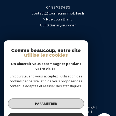
04 83 73 94 95
contact@tourneurimmobilier.fr
7 Rue Louis Blanc
83110
sanary-sur-mer
Nous suivre sur
Comme beaucoup, notre site
utilise les cookies
On aimerait vous accompagner pendant
votre visite.
En poursuivant, vous acceptez l'utilisation des
Adhérents
cookies par ce site, afin de vous proposer des
contenus adaptés et réaliser des statistiques !
PARAMÉTRER
© 2026 | Tous droits réservés | Traduction powered by Google |
Nos honoraires
Plan du site
Mentions légales