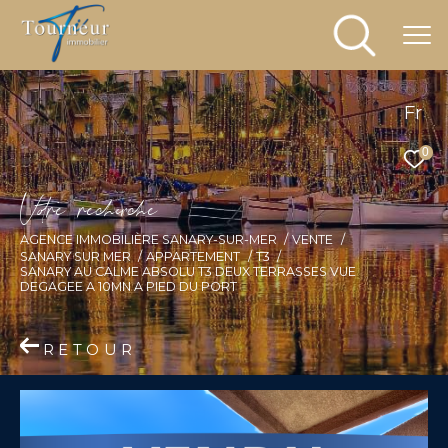
Fr
0
V
o
r
e
r
e
c
e
c
e
AGENCE IMMOBILIÈRE SANARY-SUR-MER
VENTE
SANARY SUR MER
APPARTEMENT
T3
SANARY AU CALME ABSOLU T3 DEUX TERRASSES VUE
DEGAGEE A 10MN A PIED DU PORT
RETOUR