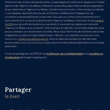
Traitement de vos Données personnelles. La base légale du traitement repose sur l'intérêt
légitime de l'Agence / du Réseau. Elles sont conservées jusqu'à demande de suppression
et sont destinées à l'Agence / au Réseau. Conformément à la loi « informatique et libertés
», vous disposez des droits d’accès, de rectification, d’effacement, d’opposition, de
limitation et de portabilité de vos données. Vous pouvez retirer votre consentement à
tout moment en contactant directement l’Agence / Le Réseau. Consultez le site
https://c
nil.fr/fr
pour plus d’informations sur vos droits. Si vous estimez, après avoir contacté
l'Agence / le Réseau, que vos droits « Informatique et Libertés » ne sont pas respectés, vous
pouvez adresser une réclamation à la CNIL. Nous vous informons de l’existence de la liste
d'opposition au démarchage téléphonique « Bloctel », sur laquelle vous pouvez vous
inscrire ici :
https://www.bloctel.gouv.fr
. Dans le cadre de la protection des Données
personnelles, nous vous invitons à ne pas inscrire de Données sensibles dans le champ de
saisie libre.
Ce site est protégé par reCAPTCHA, les
Politiques de Confidentialité
et es
Conditions
d'utilisation
de Google s'appliquent.
partager
le bien