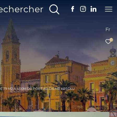
echercher
Fr
0
 DE 79 M2 A 400M DU PORT AU CALME ABSOLU