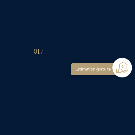
01
01
/
Estimation gratuite