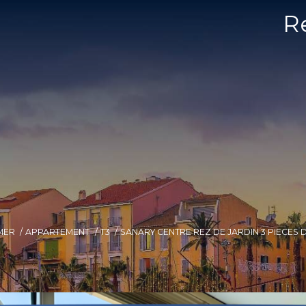
R
MER
APPARTEMENT
T3
SANARY CENTRE REZ DE JARDIN 3 PIECES