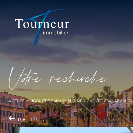
V
o
r
e
r
e
c
e
c
e
AGENCE IMMOBILIÈRE SANARY-SUR-MER
VENTE
SANARY SUR 
RETOUR