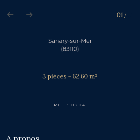
01
01
/
Sanary-sur-Mer
(83110)
3 pièces - 62,60 m²
REF : B304
a propos