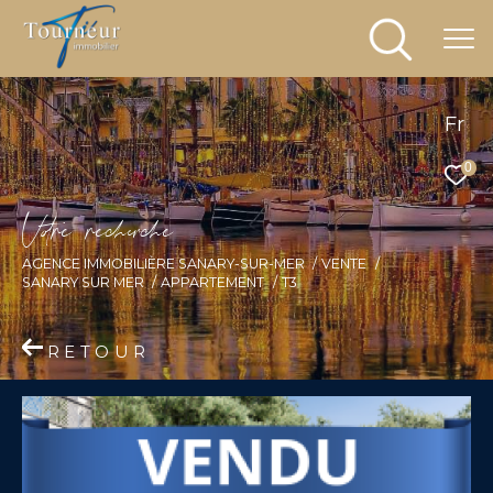
Fr
0
V
o
r
e
r
e
c
e
c
e
AGENCE IMMOBILIÈRE SANARY-SUR-MER
VENTE
SANARY SUR MER
APPARTEMENT
T3
RETOUR