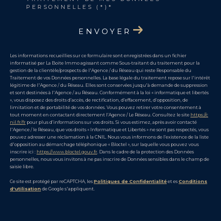
PERSONNELLES (*)*
ENVOYER
Les informations recueillies sur ce formulaire sont enregistrées dans un fichier
informatisé par La Boite Immo agissant comme Sous-traitant du traitement pour la
gestion de la clientèle/prospects de l'Agence / du Réseau qui reste Responsable du
Traitement de vos Données personnelles. La base légale du traitement repose sur l'intérêt
légitime de l'Agence / du Réseau. Elles sont conservées jusqu'à demande de suppression
et sont destinées à l'Agence / au Réseau. Conformément à la loi « informatique et libertés
», vous disposez des droits d’accès, de rectification, d’effacement, d’opposition, de
limitation et de portabilité de vos données. Vous pouvez retirer votre consentement à
tout moment en contactant directement l’Agence / Le Réseau. Consultez le site
https://c
nil.fr/fr
pour plus d’informations sur vos droits. Si vous estimez, après avoir contacté
l'Agence / le Réseau, que vos droits « Informatique et Libertés » ne sont pas respectés, vous
pouvez adresser une réclamation à la CNIL. Nous vous informons de l’existence de la liste
d'opposition au démarchage téléphonique « Bloctel », sur laquelle vous pouvez vous
inscrire ici :
https://www.bloctel.gouv.fr
. Dans le cadre de la protection des Données
personnelles, nous vous invitons à ne pas inscrire de Données sensibles dans le champ de
saisie libre.
Ce site est protégé par reCAPTCHA, les
Politiques de Confidentialité
et es
Conditions
d'utilisation
de Google s'appliquent.