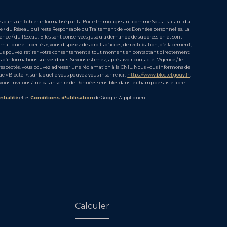
rées dans un fichier informatisé par La Boite Immo agissant comme Sous-traitant du
nce / du Réseau qui reste Responsable du Traitement de vos Données personnelles. La
Agence / du Réseau. Elles sont conservées jusqu'à demande de suppression et sont
atique et libertés », vous disposez des droits d’accès, de rectification, d’effacement,
. Vous pouvez retirer votre consentement à tout moment en contactant directement
 d’informations sur vos droits. Si vous estimez, après avoir contacté l'Agence / le
s respectés, vous pouvez adresser une réclamation à la CNIL. Nous vous informons de
 « Bloctel », sur laquelle vous pouvez vous inscrire ici :
https://www.bloctel.gouv.fr
.
vous invitons à ne pas inscrire de Données sensibles dans le champ de saisie libre.
ntialité
et es
Conditions d'utilisation
de Google s'appliquent.
Calculer