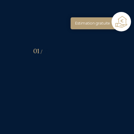
Estimation gratuite
01
01
/