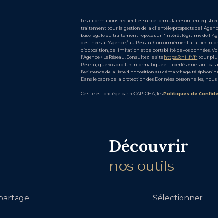
Les informations recueillies sur ce formulaire sont enregist
traitement pour la gestion de la clientèle/prospects de l'Age
base légale du traitement repose sur l'intérêt légitime de l'
destinées à l'Agence / au Réseau. Conformément à la loi « inform
d’opposition, de limitation et de portabilité de vos données
l’Agence / Le Réseau. Consultez le site
https://cnil.fr/fr
pour plus
Réseau, que vos droits « Informatique et Libertés » ne sont pa
l’existence de la liste d'opposition au démarchage téléphonique
Dans le cadre de la protection des Données personnelles, nous 
Ce site est protégé par reCAPTCHA, les
Politiques de Confide
découvrir
nos outils
partage
Sélectionner