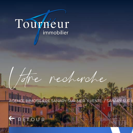
V
o
r
e
r
e
c
e
c
e
AGENCE IMMOBILIÈRE SANARY-SUR-MER
VENTE
SANARY SUR 
RETOUR