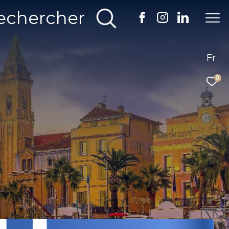
echercher
Fr
0