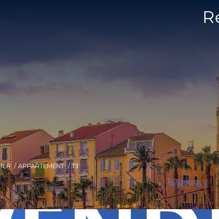
R
MER
APPARTEMENT
T3