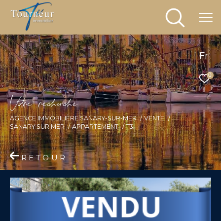
Fr
0
V
o
r
e
r
e
c
e
c
e
AGENCE IMMOBILIÈRE SANARY-SUR-MER
VENTE
SANARY SUR MER
APPARTEMENT
T3
RETOUR