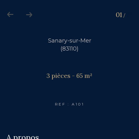
01
01
/
Sanary-sur-Mer
(83110)
3 pièces - 65 m²
REF : A101
a propos