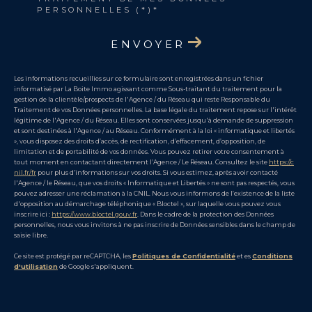
PERSONNELLES (*)*
ENVOYER
Les informations recueillies sur ce formulaire sont enregistrées dans un fichier
informatisé par La Boite Immo agissant comme Sous-traitant du traitement pour la
gestion de la clientèle/prospects de l'Agence / du Réseau qui reste Responsable du
Traitement de vos Données personnelles. La base légale du traitement repose sur l'intérêt
légitime de l'Agence / du Réseau. Elles sont conservées jusqu'à demande de suppression
et sont destinées à l'Agence / au Réseau. Conformément à la loi « informatique et libertés
», vous disposez des droits d’accès, de rectification, d’effacement, d’opposition, de
limitation et de portabilité de vos données. Vous pouvez retirer votre consentement à
tout moment en contactant directement l’Agence / Le Réseau. Consultez le site
https://c
nil.fr/fr
pour plus d’informations sur vos droits. Si vous estimez, après avoir contacté
l'Agence / le Réseau, que vos droits « Informatique et Libertés » ne sont pas respectés, vous
pouvez adresser une réclamation à la CNIL. Nous vous informons de l’existence de la liste
d'opposition au démarchage téléphonique « Bloctel », sur laquelle vous pouvez vous
inscrire ici :
https://www.bloctel.gouv.fr
. Dans le cadre de la protection des Données
personnelles, nous vous invitons à ne pas inscrire de Données sensibles dans le champ de
saisie libre.
Ce site est protégé par reCAPTCHA, les
Politiques de Confidentialité
et es
Conditions
d'utilisation
de Google s'appliquent.