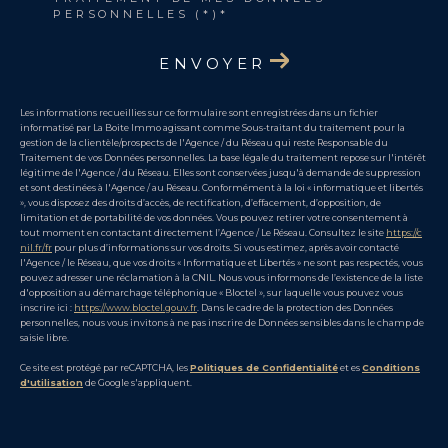
PERSONNELLES (*)*
ENVOYER
Les informations recueillies sur ce formulaire sont enregistrées dans un fichier
informatisé par La Boite Immo agissant comme Sous-traitant du traitement pour la
gestion de la clientèle/prospects de l'Agence / du Réseau qui reste Responsable du
Traitement de vos Données personnelles. La base légale du traitement repose sur l'intérêt
légitime de l'Agence / du Réseau. Elles sont conservées jusqu'à demande de suppression
et sont destinées à l'Agence / au Réseau. Conformément à la loi « informatique et libertés
», vous disposez des droits d’accès, de rectification, d’effacement, d’opposition, de
limitation et de portabilité de vos données. Vous pouvez retirer votre consentement à
tout moment en contactant directement l’Agence / Le Réseau. Consultez le site
https://c
nil.fr/fr
pour plus d’informations sur vos droits. Si vous estimez, après avoir contacté
l'Agence / le Réseau, que vos droits « Informatique et Libertés » ne sont pas respectés, vous
pouvez adresser une réclamation à la CNIL. Nous vous informons de l’existence de la liste
d'opposition au démarchage téléphonique « Bloctel », sur laquelle vous pouvez vous
inscrire ici :
https://www.bloctel.gouv.fr
. Dans le cadre de la protection des Données
personnelles, nous vous invitons à ne pas inscrire de Données sensibles dans le champ de
saisie libre.
Ce site est protégé par reCAPTCHA, les
Politiques de Confidentialité
et es
Conditions
d'utilisation
de Google s'appliquent.