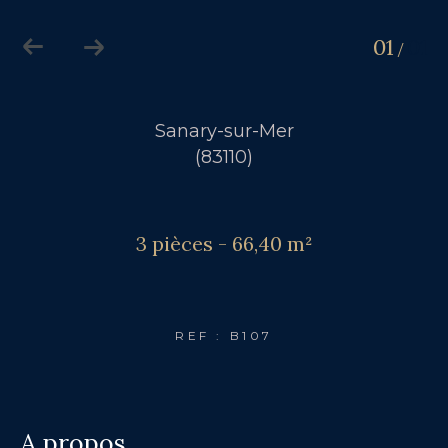
01
01
/
Sanary-sur-Mer
(83110)
3 pièces - 66,40 m²
REF : B107
a propos