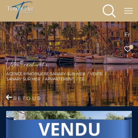
Fr
0
V
o
r
e
r
e
c
e
c
e
AGENCE IMMOBILIÈRE SANARY-SUR-MER
VENTE
SANARY SUR MER
APPARTEMENT
T3
RETOUR