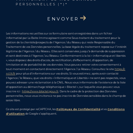
PERSONNELLES (*)*
ENVOYER
Les informations recueillies sur ce formulaire sont enregistrées dans un fichier
informatisé par La Boite Immo agissant comme Sous-traitant du traitement pour la
gestion de la clientèle/prospects de l'Agence / du Réseau qui reste Responsable du
Traitement de vos Données personnelles. La base légale du traitement repose sur l'intérêt
légitime de l'Agence / du Réseau. Elles sont conservées jusqu'à demande de suppression
et sont destinées à l'Agence / au Réseau. Conformément à la loi « informatique et libertés
», vous disposez des droits d’accès, de rectification, d’effacement, d’opposition, de
limitation et de portabilité de vos données. Vous pouvez retirer votre consentement à
tout moment en contactant directement l’Agence / Le Réseau. Consultez le site
https://c
nil.fr/fr
pour plus d’informations sur vos droits. Si vous estimez, après avoir contacté
l'Agence / le Réseau, que vos droits « Informatique et Libertés » ne sont pas respectés, vous
pouvez adresser une réclamation à la CNIL. Nous vous informons de l’existence de la liste
d'opposition au démarchage téléphonique « Bloctel », sur laquelle vous pouvez vous
inscrire ici :
https://www.bloctel.gouv.fr
. Dans le cadre de la protection des Données
personnelles, nous vous invitons à ne pas inscrire de Données sensibles dans le champ de
saisie libre.
Ce site est protégé par reCAPTCHA, les
Politiques de Confidentialité
et es
Conditions
d'utilisation
de Google s'appliquent.