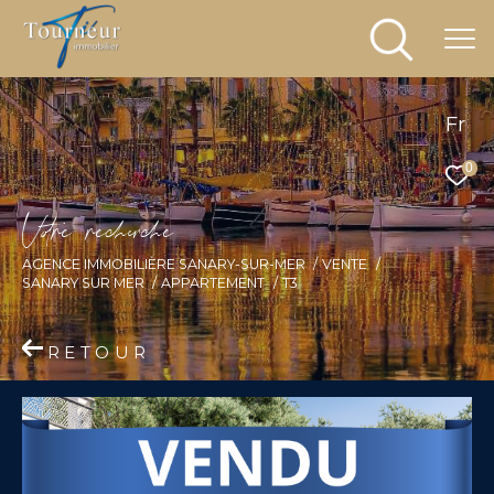
Fr
0
V
o
r
e
r
e
c
e
c
e
AGENCE IMMOBILIÈRE SANARY-SUR-MER
VENTE
SANARY SUR MER
APPARTEMENT
T3
RETOUR