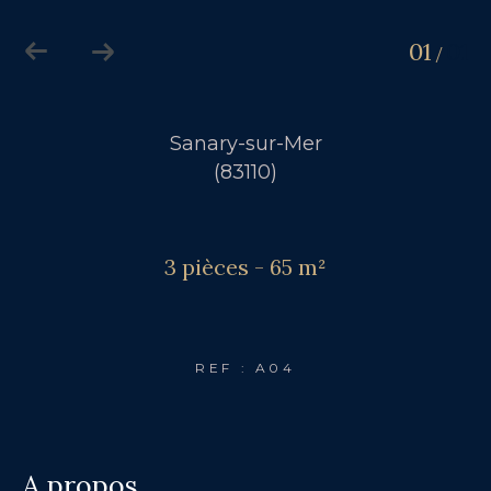
01
01
/
Sanary-sur-Mer
(83110)
3 pièces - 65 m²
REF : A04
a propos