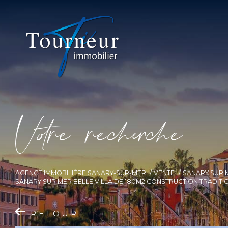
V
o
r
e
r
e
c
e
c
e
AGENCE IMMOBILIÈRE SANARY-SUR-MER
VENTE
SANARY SUR 
SANARY SUR MER BELLE VILLA DE 180M2 CONSTRUCTION TRADITI
RETOUR