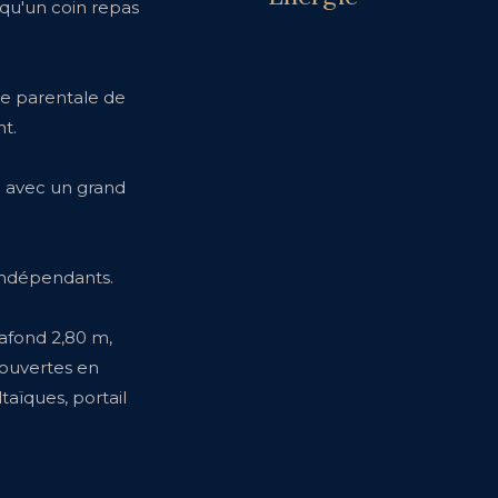
qu'un coin repas
te parentale de
t.
e avec un grand
 indépendants.
lafond 2,80 m,
 couvertes en
aïques, portail