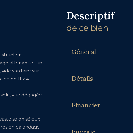
descriptif
de ce bien
Général
nstruction
rage attenant et un
vide sanitaire sur
Détails
ine de 11 x 4.
bsolu, vue dégagée
Financier
aste salon séjour:
ures en galandage
Energie