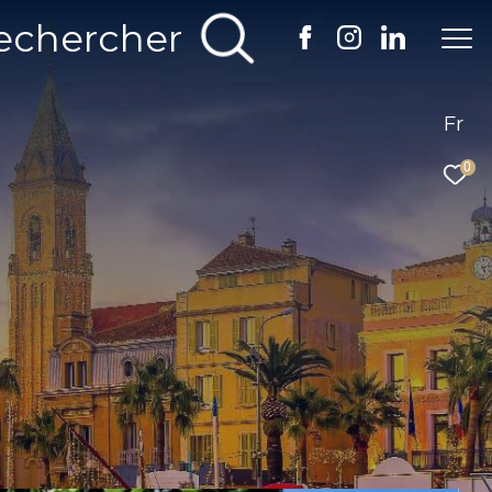
echercher
Fr
0