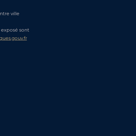
tre ville
t exposé sont
ques.gouv.fr