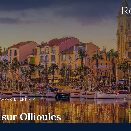
R
APPARTEMENT
T4
sur Ollioules