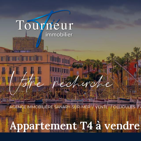
V
o
r
e
r
e
c
e
c
e
AGENCE IMMOBILIÈRE SANARY-SUR-MER
VENTE
OLLIOULES
Appartement T4 à vendre 