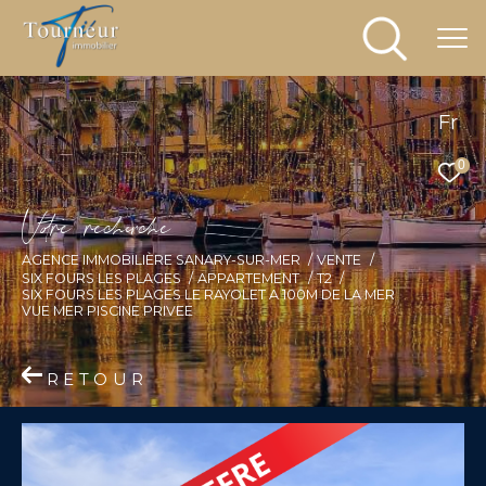
Fr
0
V
o
r
e
r
e
c
e
c
e
AGENCE IMMOBILIÈRE SANARY-SUR-MER
VENTE
SIX FOURS LES PLAGES
APPARTEMENT
T2
SIX FOURS LES PLAGES LE RAYOLET A 100M DE LA MER
VUE MER PISCINE PRIVEE
RETOUR