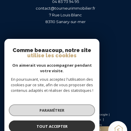
04 83 73 94 95
contact@tourneurimmobilier.fr
7 Rue Louis Blanc
83110
sanary-sur-mer
Nous suivre sur
Comme beaucoup, notre site
utilise les cookies
On aimerait vous accompagner pendant
votre visite.
En poursuivant, vous acceptez l'utilisation des
Adhérents
cookies par ce site, afin de vous proposer des
contenus adaptés et réaliser des statistiques !
PARAMÉTRER
© 2026 | Tous droits réservés | Traduction powered by Google |
Nos honoraires
Plan du site
Mentions légales
Admin
Nos liens
Politique RGPD
Cookies
TOUT ACCEPTER
Estimation