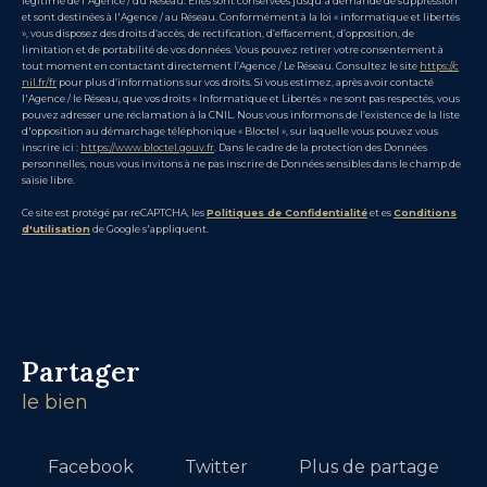
légitime de l'Agence / du Réseau. Elles sont conservées jusqu'à demande de suppression
et sont destinées à l'Agence / au Réseau. Conformément à la loi « informatique et libertés
», vous disposez des droits d’accès, de rectification, d’effacement, d’opposition, de
limitation et de portabilité de vos données. Vous pouvez retirer votre consentement à
tout moment en contactant directement l’Agence / Le Réseau. Consultez le site
https://c
nil.fr/fr
pour plus d’informations sur vos droits. Si vous estimez, après avoir contacté
l'Agence / le Réseau, que vos droits « Informatique et Libertés » ne sont pas respectés, vous
pouvez adresser une réclamation à la CNIL. Nous vous informons de l’existence de la liste
d'opposition au démarchage téléphonique « Bloctel », sur laquelle vous pouvez vous
inscrire ici :
https://www.bloctel.gouv.fr
. Dans le cadre de la protection des Données
personnelles, nous vous invitons à ne pas inscrire de Données sensibles dans le champ de
saisie libre.
Ce site est protégé par reCAPTCHA, les
Politiques de Confidentialité
et es
Conditions
d'utilisation
de Google s'appliquent.
partager
le bien
Facebook
Twitter
Plus de partage