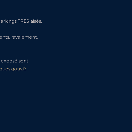
rkings TRES aisés,
ents, ravalement,
t exposé sont
ques.gouv.fr