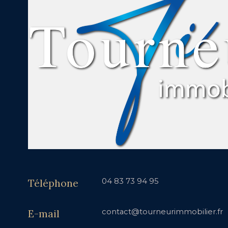
Téléphone
04 83 73 94 95
E-mail
contact@tourneurimmobilier.fr