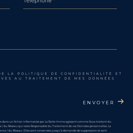
DE LA POLITIQUE DE CONFIDENTIALITÉ ET
IVES AU TRAITEMENT DE MES DONNÉES
ENVOYER
rées dans un fichier informatisé par La Boite Immo agissant comme Sous-traitant du
nce / du Réseau qui reste Responsable du Traitement de vos Données personnelles. La
Agence / du Réseau. Elles sont conservées jusqu'à demande de suppression et sont