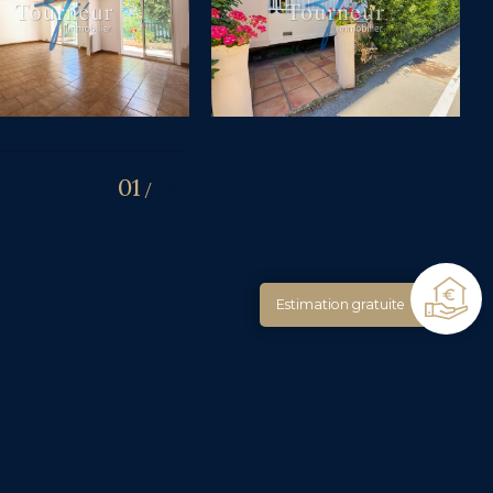
01
08
/
Estimation gratuite