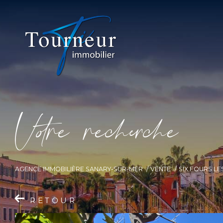
V
o
r
e
r
e
c
e
c
e
AGENCE IMMOBILIÈRE SANARY-SUR-MER
VENTE
SIX FOURS LE
RETOUR