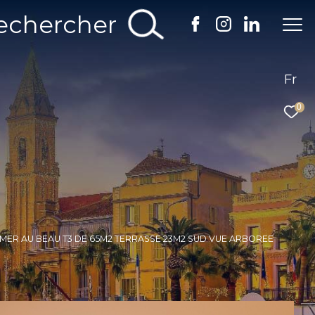
echercher
Fr
0
 MER AU BEAU T3 DE 65M2 TERRASSE 23M2 SUD VUE ARBOREE