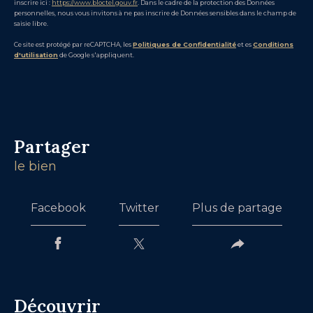
inscrire ici :
https://www.bloctel.gouv.fr
. Dans le cadre de la protection des Données
personnelles, nous vous invitons à ne pas inscrire de Données sensibles dans le champ de
saisie libre.
Ce site est protégé par reCAPTCHA, les
Politiques de Confidentialité
et es
Conditions
d'utilisation
de Google s'appliquent.
partager
le bien
Facebook
Twitter
Plus de partage
découvrir