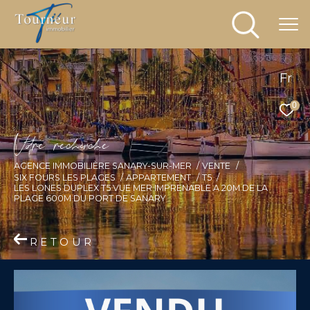
Fr
0
V
o
r
e
r
e
c
e
c
e
AGENCE IMMOBILIÈRE SANARY-SUR-MER
VENTE
SIX FOURS LES PLAGES
APPARTEMENT
T5
LES LONES DUPLEX T5 VUE MER IMPRENABLE A 20M DE LA
PLAGE 600M DU PORT DE SANARY
RETOUR