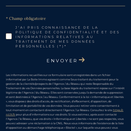
* Champ obligatoire
J'AI PRIS CONNAISSANCE DE LA
POLITIQUE DE CONFIDENTIALITÉ ET DES
INFORMATIONS RELATIVES AU
TRAITEMENT DE MES DONNÉES
PERSONNELLES (*)*
ENVOYER
Les informations recueillies sur ce formulaire sont enregistrées dans un fichier
informatisé par La Boite Immo agissant comme Sous-traitant du traitement pour la
gestion de la clientèle/prospects de l'Agence / du Réseau qui reste Responsable du
Traitement de vos Données personnelles. La base légale du traitement repose sur l'intérêt
légitime de l'Agence / du Réseau. Elles sont conservées jusqu'à demande de suppression
et sont destinées à l'Agence / au Réseau. Conformément à la loi « informatique et libertés
», vous disposez des droits d’accès, de rectification, d’effacement, d’opposition, de
limitation et de portabilité de vos données. Vous pouvez retirer votre consentement à
tout moment en contactant directement l’Agence / Le Réseau. Consultez le site
https://c
nil.fr/fr
pour plus d’informations sur vos droits. Si vous estimez, après avoir contacté
l'Agence / le Réseau, que vos droits « Informatique et Libertés » ne sont pas respectés, vous
pouvez adresser une réclamation à la CNIL. Nous vous informons de l’existence de la liste
d'opposition au démarchage téléphonique « Bloctel », sur laquelle vous pouvez vous