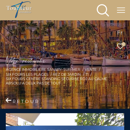
Fr
0
V
o
r
e
r
e
c
e
c
e
AGENCE IMMOBILIÈRE SANARY-SUR-MER
VENTE
SIX FOURS LES PLAGES
REZ DE JARDIN
T1
SIX FOURS CENTRE STANDING SECURISE RDJ AU CALME
ABSOLU A DEUX PAS DE TOUT
RETOUR