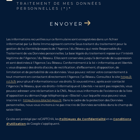
TRAITEMENT DE MES DONNÉES
PERSONNELLES (*)*
ENVOYER
Les informations recueillies sur ce formulaire sont enregistrées dans un fichier
informatisé par La Boite Immo agissant comme Sous-traitant du traitement pour la
gestion de la clientèle/prospects de l'Agence / du Réseau qui reste Responsable du
Traitement de vos Données personnelles. La base légale du traitement repose sur l'intérêt
légitime de l'Agence / du Réseau. Elles sont conservées jusqu'à demande de suppression
et sont destinées à l'Agence / au Réseau. Conformément à la loi « informatique et libertés
», vous disposez des droits d’accès, de rectification, d’effacement, d’opposition, de
limitation et de portabilité de vos données. Vous pouvez retirer votre consentement à
tout moment en contactant directement l’Agence / Le Réseau. Consultez le site
https://c
nil.fr/fr
pour plus d’informations sur vos droits. Si vous estimez, après avoir contacté
l'Agence / le Réseau, que vos droits « Informatique et Libertés » ne sont pas respectés, vous
pouvez adresser une réclamation à la CNIL. Nous vous informons de l’existence de la liste
d'opposition au démarchage téléphonique « Bloctel », sur laquelle vous pouvez vous
inscrire ici :
https://www.bloctel.gouv.fr
. Dans le cadre de la protection des Données
personnelles, nous vous invitons à ne pas inscrire de Données sensibles dans le champ de
saisie libre.
Ce site est protégé par reCAPTCHA, les
Politiques de Confidentialité
et es
Conditions
d'utilisation
de Google s'appliquent.