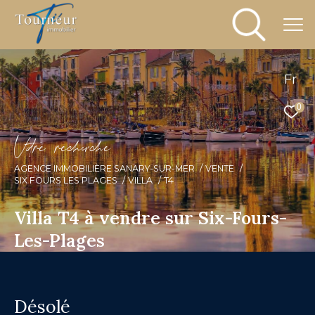
Fr
0
V
o
r
e
r
e
c
e
c
e
AGENCE IMMOBILIÈRE SANARY-SUR-MER
VENTE
SIX FOURS LES PLAGES
VILLA
T4
Villa T4 à vendre sur Six-Fours-
Les-Plages
Désolé