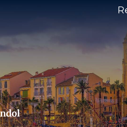
R
andol