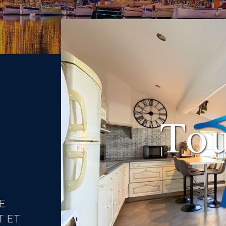
E
T ET