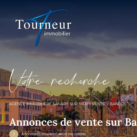
V
o
r
e
r
e
c
e
c
e
AGENCE IMMOBILIÈRE SANARY-SUR-MER
VENTE
BANDOL
Annonces de vente sur B
3
Annonce(s) trouvée(s) selon vos critères