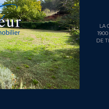
LA 
1900
DE T