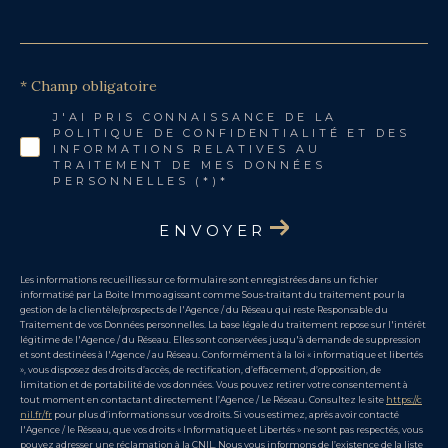
* Champ obligatoire
J'AI PRIS CONNAISSANCE DE LA
POLITIQUE DE CONFIDENTIALITÉ ET DES
INFORMATIONS RELATIVES AU
TRAITEMENT DE MES DONNÉES
PERSONNELLES (*)*
ENVOYER
Les informations recueillies sur ce formulaire sont enregistrées dans un fichier
informatisé par La Boite Immo agissant comme Sous-traitant du traitement pour la
gestion de la clientèle/prospects de l'Agence / du Réseau qui reste Responsable du
Traitement de vos Données personnelles. La base légale du traitement repose sur l'intérêt
légitime de l'Agence / du Réseau. Elles sont conservées jusqu'à demande de suppression
et sont destinées à l'Agence / au Réseau. Conformément à la loi « informatique et libertés
», vous disposez des droits d’accès, de rectification, d’effacement, d’opposition, de
limitation et de portabilité de vos données. Vous pouvez retirer votre consentement à
tout moment en contactant directement l’Agence / Le Réseau. Consultez le site
https://c
nil.fr/fr
pour plus d’informations sur vos droits. Si vous estimez, après avoir contacté
l'Agence / le Réseau, que vos droits « Informatique et Libertés » ne sont pas respectés, vous
pouvez adresser une réclamation à la CNIL. Nous vous informons de l’existence de la liste