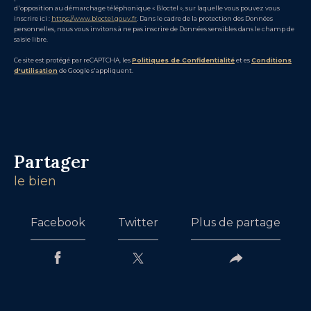
d'opposition au démarchage téléphonique « Bloctel », sur laquelle vous pouvez vous
inscrire ici :
https://www.bloctel.gouv.fr
. Dans le cadre de la protection des Données
personnelles, nous vous invitons à ne pas inscrire de Données sensibles dans le champ de
saisie libre.
Ce site est protégé par reCAPTCHA, les
Politiques de Confidentialité
et es
Conditions
d'utilisation
de Google s'appliquent.
partager
le bien
Facebook
Twitter
Plus de partage