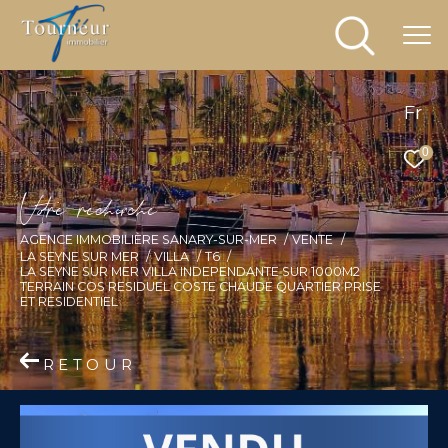
Fr
0
V
o
r
e
r
e
c
e
c
e
AGENCE IMMOBILIÈRE SANARY-SUR-MER
VENTE
LA SEYNE SUR MER
VILLA
T6
LA SEYNE SUR MER VILLA INDEPENDANTE SUR 1000M2
TERRAIN COS RESIDUEL COSTE CHAUDE QUARTIER PRISE
ET RESIDENTIEL
RETOUR