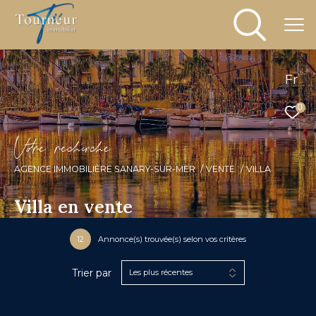
Fr
0
V
o
r
e
r
e
c
e
c
e
AGENCE IMMOBILIÈRE SANARY-SUR-MER
VENTE
VILLA
Villa en vente
12
Annonce(s) trouvée(s) selon vos critères
Trier par
Les plus récentes