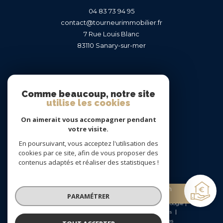
04 83 73 94 95
contact@tourneurimmobilier.fr
7 Rue Louis Blanc
83110
sanary-sur-mer
Nous suivre sur
Comme beaucoup, notre site
utilise les cookies
On aimerait vous accompagner pendant
votre visite.
En poursuivant, vous acceptez l'utilisation des
Adhérents
cookies par ce site, afin de vous proposer des
contenus adaptés et réaliser des statistiques !
Estimation
PARAMÉTRER
gratuite
© 2026 | Tous droits réservés | Traduction powered by Google |
Nos honoraires
Plan du site
Mentions légales
Admin
Nos liens
Politique RGPD
Cookies