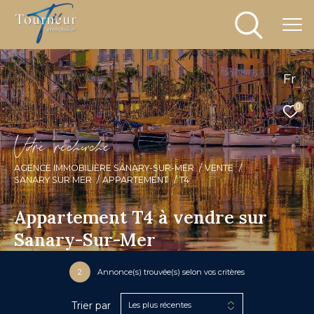
Fr
0
V
o
r
e
r
e
c
e
c
e
AGENCE IMMOBILIÈRE SANARY-SUR-MER
VENTE
SANARY SUR MER
APPARTEMENT
T4
Appartement T4 à vendre sur
Sanary-Sur-Mer
2
Annonce(s) trouvée(s) selon vos critères
Trier par
Les plus récentes