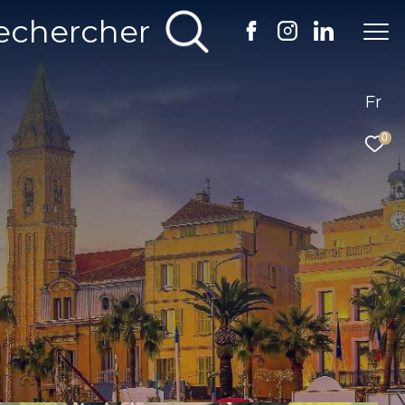
echercher
Fr
0