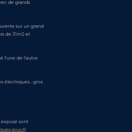
vec de grands
uverte sur un grand
vis de 31m2 et
é l'une de l'autre
s électriques....gros
t exposé sont
ques.gouv.fr