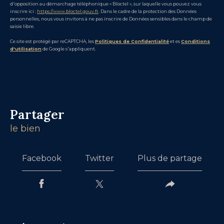
d'opposition au démarchage téléphonique « Bloctel », sur laquelle vous pouvez vous
inscrire ici :
https://www.bloctel.gouv.fr
. Dans le cadre de la protection des Données
personnelles, nous vous invitons à ne pas inscrire de Données sensibles dans le champ de
saisie libre.
Ce site est protégé par reCAPTCHA, les
Politiques de Confidentialité
et es
Conditions
d'utilisation
de Google s'appliquent.
partager
le bien
Facebook
Twitter
Plus de partage