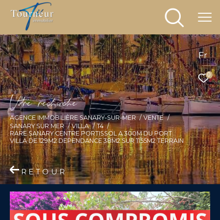
Fr
0
V
o
r
e
r
e
c
e
c
e
AGENCE IMMOBILIÈRE SANARY-SUR-MER
VENTE
SANARY SUR MER
VILLA
T4
RARE SANARY CENTRE PORTISSOL A 300M DU PORT
VILLA DE 129M2 DEPENDANCE 38M2 SUR 1155M2 TERRAIN
RETOUR