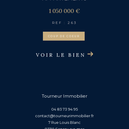
1 050 000 €
REF : 263
COUP DE COEUR
VOIR LE BIEN
Tourneur Immobilier
04 83 73 94 95
contact@tourneurimmobilier.fr
7 Rue Louis Blanc
83110
sanary-sur-mer