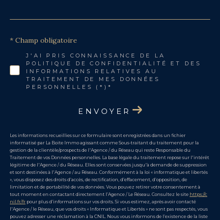
* Champ obligatoire
J'AI PRIS CONNAISSANCE DE LA
POLITIQUE DE CONFIDENTIALITÉ ET DES
INFORMATIONS RELATIVES AU
TRAITEMENT DE MES DONNÉES
PERSONNELLES (*)*
ENVOYER
Les informations recueillies sur ce formulaire sont enregistrées dans un fichier
informatisé par La Boite Immo agissant comme Sous-traitant du traitement pour la
gestion de la clientèle/prospects de l'Agence / du Réseau qui reste Responsable du
Traitement de vos Données personnelles. La base légale du traitement repose sur l'intérêt
légitime de l'Agence / du Réseau. Elles sont conservées jusqu'à demande de suppression
et sont destinées à l'Agence / au Réseau. Conformément à la loi « informatique et libertés
», vous disposez des droits d’accès, de rectification, d’effacement, d’opposition, de
limitation et de portabilité de vos données. Vous pouvez retirer votre consentement à
tout moment en contactant directement l’Agence / Le Réseau. Consultez le site
https://c
nil.fr/fr
pour plus d’informations sur vos droits. Si vous estimez, après avoir contacté
l'Agence / le Réseau, que vos droits « Informatique et Libertés » ne sont pas respectés, vous
pouvez adresser une réclamation à la CNIL. Nous vous informons de l’existence de la liste