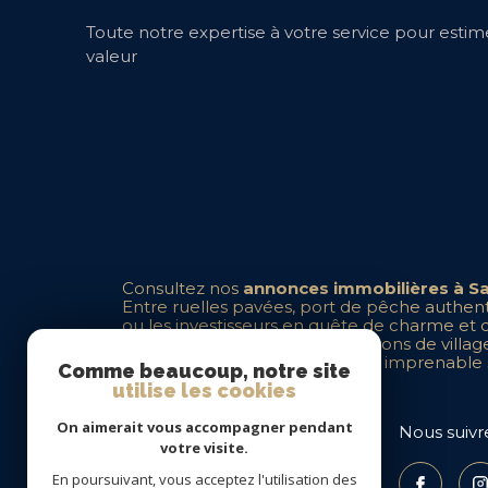
Toute notre expertise à votre service pour estime
valeur
Consultez nos
annonces immobilières à S
Entre ruelles pavées, port de pêche authenti
ou les investisseurs en quête de charme et de
Le centre-ville regorge de maisons de villag
villas contemporaines avec vue imprenable 
Comme beaucoup, notre site
utilise les cookies
On aimerait vous accompagner pendant
Tourneur Immobilier
Nous suivr
votre visite.
En poursuivant, vous acceptez l'utilisation des
04 83 73 94 95