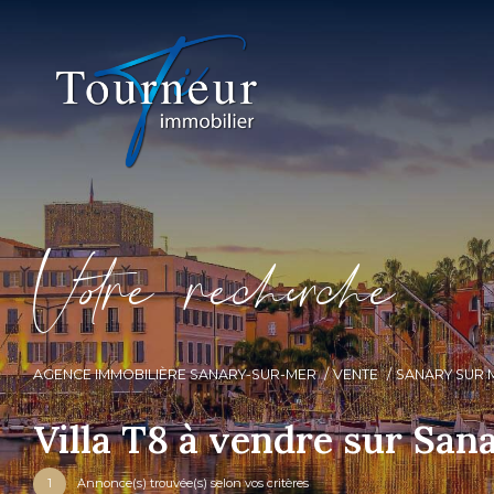
V
o
r
e
r
e
c
e
c
e
AGENCE IMMOBILIÈRE SANARY-SUR-MER
VENTE
SANARY SUR 
Villa T8 à vendre sur Sa
1
Annonce(s) trouvée(s) selon vos critères