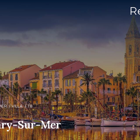
R
MER
VILLA
T8
nary-Sur-Mer