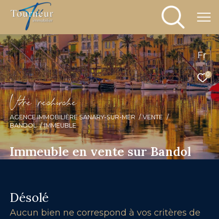
Fr
0
V
o
r
e
r
e
c
e
c
e
AGENCE IMMOBILIÈRE SANARY-SUR-MER
VENTE
BANDOL
IMMEUBLE
Immeuble en vente sur Bandol
Désolé
Aucun bien ne correspond à vos critères de