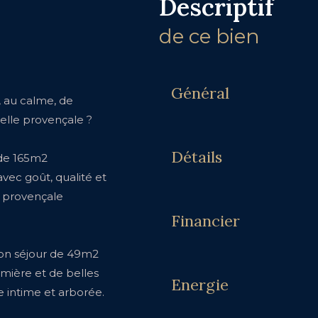
descriptif
de ce bien
Général
, au calme, de
nelle provençale ?
Détails
 de 165m2
ec goût, qualité et
 provençale
Financier
lon séjour de 49m2
mière et de belles
Energie
 intime et arborée.