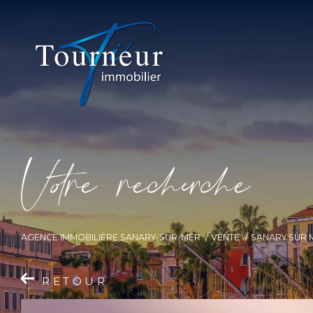
V
o
r
e
r
e
c
e
c
e
AGENCE IMMOBILIÈRE SANARY-SUR-MER
VENTE
SANARY SUR 
RETOUR