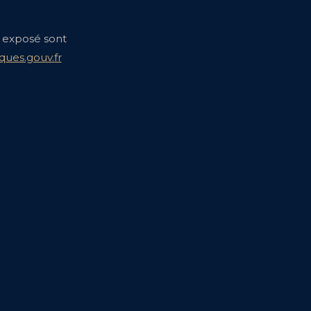
t exposé sont
ques.gouv.fr