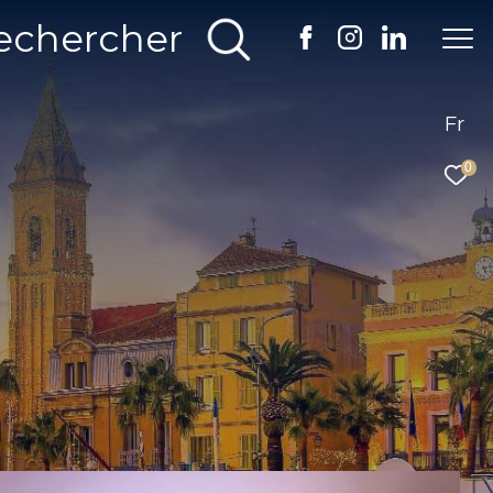
echercher
Fr
0