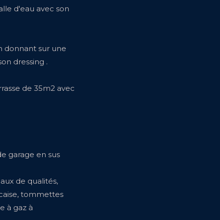
alle d'eau avec son
n donnant sur une
son dressing .
errasse de 35m2 avec
 de garage en sus
aux de qualités,
ncaise, tommettes
re à gaz à